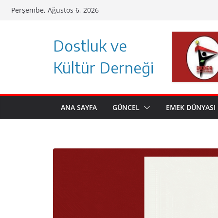
Skip
Perşembe, Ağustos 6, 2026
to
content
Dostluk ve
Kültür Derneği
ANA SAYFA
GÜNCEL
EMEK DÜNYASI