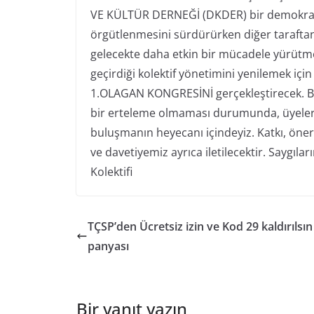
VE KÜLTÜR DERNEĞİ (DKDER) bir demokratik 
örgütlenmesini sürdürürken diğer taraftan 
gelecekte daha etkin bir mücadele yürütmen
geçirdiği kolektif yönetimini yenilemek iç
1.OLAGAN KONGRESİNİ gerçekleştirecek.
B
bir erteleme olmaması durumunda, üyeleri
buluşmanın heyecanı içindeyiz.
Katkı, öner
ve davetiyemiz ayrıca iletilecektir.
Saygılar
Kolektifi
TÇSP’den Ücretsiz izin ve Kod 29 kaldırılsı
panyası
Bir yanıt yazın