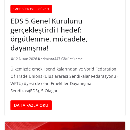
EMEK DÜNYASI
GÜNCEL
EDS 5.Genel Kurulunu
gerçekleştirdi I hedef:
örgütlenme, mücadele,
dayanışma!
12 Nisan 2026
admin
447 Görüntüleme
Ülkemizde emekli sendikalarından ve Vorld Fedaration
Of Trade Unions (Uluslararası Sendikalar Fedarasyonu -
WFTU) üyesi de olan Emekliler Dayanışma
Sendikası(EDS), 5.Olagan
DAHA FAZLA OKU