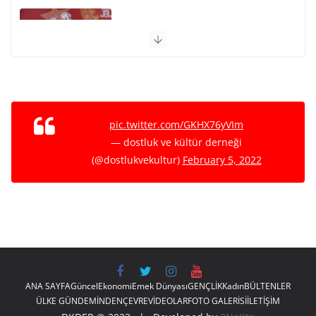
9 Mayıs 1945-KIZIL ORDU’NUN ANTİFAŞİST ZAFERİ
12 Mayıs 2026
BUGÜNKÜ (06 AĞUSTOS 2026)
ETKİNLİKLER VE GÜNDEMDEN
6 Ağustos 2026
pic.twitter.com/GKHX76yVIm
— dostluk ve kültür derneği
Avukat Nebi Barlas’ı kaybettik.
(@dostlukvekultur)
February 5, 2022
20 Temmuz 2026
ANA SAYFA
Güncel
Ekonomi
Emek Dünyası
GENÇLİK
Kadın
BÜLTENLER
ÜLKE GÜNDEMİNDEN
ÇEVRE
VİDEOLAR
FOTO GALERİSİ
İLETİŞİM