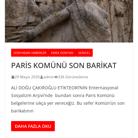
DÜNYADAN HABERLER
EMEK DÜNYASI
GÜNCEL
PARİS KOMÜNÜ SON BARİKAT
29 Mayıs 2026
admin
336 Görüntüleme
ALİ DOĞU ÇAKIROĞLU ETİKTEORİ’NİN Enternasyonal
Sosyalizm Arşivi’nde bundan sonra Paris Komünü
belgelerine sıkça yer vereceğiz. Bu sefer Komün’ün son
barikatının
DAHA FAZLA OKU