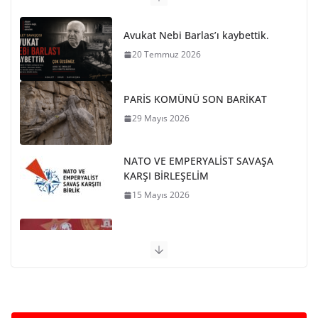
PARİS KOMÜNÜ SON BARİKAT
29 Mayıs 2026
NATO VE EMPERYALİST SAVAŞA
KARŞI BİRLEŞELİM
15 Mayıs 2026
Ho Shi Minh’in Vasiyeti
12 Mayıs 2026
9 Mayıs 1945-KIZIL ORDU’NUN ANTİFAŞİST ZAFERİ
12 Mayıs 2026
BUGÜNKÜ (08 AĞUSTOS)
ETKİNLİKLER VE GÜNDEMDEN