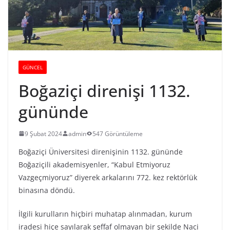
GÜNCEL
Boğaziçi direnişi 1132.
gününde
9 Şubat 2024
admin
547 Görüntüleme
Boğaziçi Üniversitesi direnişinin 1132. gününde
Boğaziçili akademisyenler, “Kabul Etmiyoruz
Vazgeçmiyoruz” diyerek arkalarını 772. kez rektörlük
binasına döndü.
İlgili kurulların hiçbiri muhatap alınmadan, kurum
iradesi hiçe sayılarak şeffaf olmayan bir şekilde Naci