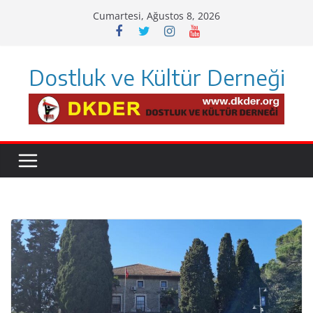
Skip
Cumartesi, Ağustos 8, 2026
to
content
Dostluk ve Kültür Derneği