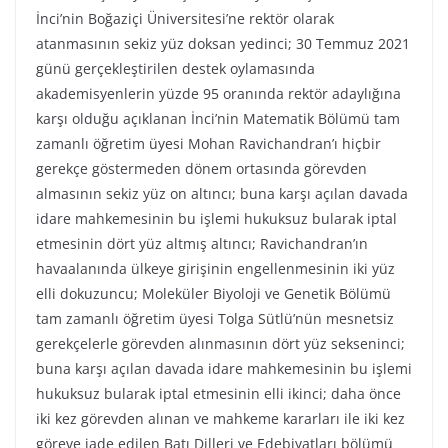
İnci’nin Boğaziçi Üniversitesi’ne rektör olarak
atanmasının sekiz yüz doksan yedinci; 30 Temmuz 2021
günü gerçekleştirilen destek oylamasında
akademisyenlerin yüzde 95 oranında rektör adaylığına
karşı olduğu açıklanan İnci’nin Matematik Bölümü tam
zamanlı öğretim üyesi Mohan Ravichandran’ı hiçbir
gerekçe göstermeden dönem ortasında görevden
almasının sekiz yüz on altıncı; buna karşı açılan davada
idare mahkemesinin bu işlemi hukuksuz bularak iptal
etmesinin dört yüz altmış altıncı; Ravichandran’ın
havaalanında ülkeye girişinin engellenmesinin iki yüz
elli dokuzuncu; Moleküler Biyoloji ve Genetik Bölümü
tam zamanlı öğretim üyesi Tolga Sütlü’nün mesnetsiz
gerekçelerle görevden alınmasının dört yüz sekseninci;
buna karşı açılan davada idare mahkemesinin bu işlemi
hukuksuz bularak iptal etmesinin elli ikinci; daha önce
iki kez görevden alınan ve mahkeme kararları ile iki kez
göreve iade edilen Batı Dilleri ve Edebiyatları bölümü