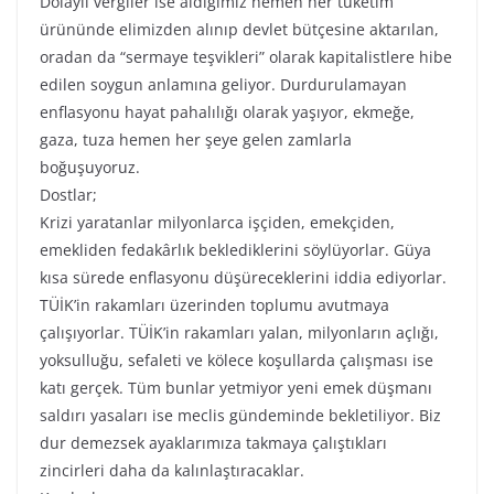
Dolaylı vergiler ise aldığımız hemen her tüketim
ürününde elimizden alınıp devlet bütçesine aktarılan,
oradan da “sermaye teşvikleri” olarak kapitalistlere hibe
edilen soygun anlamına geliyor. Durdurulamayan
enflasyonu hayat pahalılığı olarak yaşıyor, ekmeğe,
gaza, tuza hemen her şeye gelen zamlarla
boğuşuyoruz.
Dostlar;
Krizi yaratanlar milyonlarca işçiden, emekçiden,
emekliden fedakârlık beklediklerini söylüyorlar. Güya
kısa sürede enflasyonu düşüreceklerini iddia ediyorlar.
TÜİK’in rakamları üzerinden toplumu avutmaya
çalışıyorlar. TÜİK’in rakamları yalan, milyonların açlığı,
yoksulluğu, sefaleti ve kölece koşullarda çalışması ise
katı gerçek. Tüm bunlar yetmiyor yeni emek düşmanı
saldırı yasaları ise meclis gündeminde bekletiliyor. Biz
dur demezsek ayaklarımıza takmaya çalıştıkları
zincirleri daha da kalınlaştıracaklar.