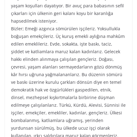
yaşam koşulları dayatıyor. Bir avuç para babasının sefil
çıkarları için ülkenin geri kalanı koyu bir karanlığa
hapsedilmek isteniyor.
Bizler; Emeği azgınca sömürülen işçileriz. Yoksullukla
boğuşan emekçileriz. Üç kuruş emekli aylığına mahkûm
edilen emeklileriz. Evde, sokakta, işte baskı, taciz,
şiddet ve katliamlara maruz kalan kadınlarız. Gelecek
hakkı elinden alınmaya çalışılan gençleriz. Doğası,
çevresi, yaşam alanları sermayedarların gözü dönmüş
kâr hırsı uğruna yağmalananlarız. Bu düzenin sömürü
ve baskı üzerine kurulu çarkları dönsün diye en temel
demokratik hak ve özgürlükleri gaspedilen, etnik,
dinsel, mezhepsel kışkırtmalarla birbirine düşman
edilmeye çalışılanlarız. Türkü, Kürdü, Alevisi, Sünnisi ile
işçiler, emekçiler, emekliler, kadınlar, gençleriz. Ülkesi
bombalanmış, katliamlara uğramış, yerinden
yurdunsan sürülmüş, bu ülkede ucuz işçi olarak
kullanılan, ırkçı saldırılara maruz kalan göçmenleriz.