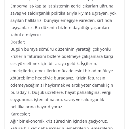
Emperyalist-kapitalist sistemin gerici çıkarları uğruna
savaş ve saldırganlık politikalarıyla kıyıma uğrayan, yok
sayılan halklarız. Dünyayı emeğiyle vareden, sırtında
taşıyanlarız. Bu düzenin bizlere dayattığı yaşamları
kabul etmiyoruz.
Dostlar;
Bugün buraya sömürü düzeninin yarattığı çok yönlü
krizlerin faturasını bizlere ödetmeye çalışanlara karşı
ses yükseltmek için bir araya geldik. İşçilerin,
emekçilerin, emeklilerin mücadelesini bir adım öteye
götürebilme hedefiyle buradayız. Krizin faturasını
ödemeyeceğimizi haykırmak ve artık yeter demek için
buradayız. Düşük ücretlere, hayat pahalılığına, vergi
soygununa, işten atmalara, savaş ve saldırganlık
politikalarına hayır diyoruz.
Kardeşler;
Ağır bir ekonomik kriz sürecinin içinden geçiyoruz.
Fatura bir kez daha işçilerin, emekçilerin, emeklilerin