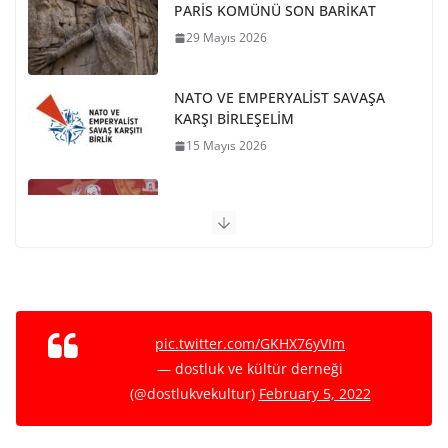
NATO VE EMPERYALİST SAVAŞA
KARŞI BİRLEŞELİM
15 Mayıs 2026
Ho Shi Minh’in Vasiyeti
12 Mayıs 2026
9 Mayıs 1945-KIZIL ORDU’NUN ANTİFAŞİST ZAFERİ
12 Mayıs 2026
BUGÜNKÜ (09 AĞUSTOS)
ETKİNLİKLER VE GÜNDEMDEN
9 Ağustos 2026
pic.twitter.com/GKHX76yVIm
— dostluk ve kültür derneği
Avukat Nebi Barlas’ı kaybettik.
(@dostlukvekultur)
February 5, 2022
20 Temmuz 2026