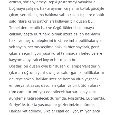
artıran, söz söylemeyi, tepki göstermeyi yasaklarla
boğmaya çalışan, hak arayanın karşısına kolluk gücüyle
çıkan, sendikalaşma hakkına sahip çıkan işçilere dönük
saldırılara karşı patronları kollayan bir düzen bu.
Temel demokratik hak ve özgürlükleri kısıtlamaya
çalışan, başta Kürt halkı olmak üzere ezilen halkların
haklı ve meşru taleplerini inkâr ve imha politikalarıyla
yok sayan, seçme-seçilme hakkını hiçe sayarak, gerici
çıkarları için hiçbir yasa-kural tanımadan belediyelere
kayyum atayarak el koyan bir düzen bu.
Dostlar; bu düzen öyle bir düzen ki, emperyalistlerin
çıkarları uğruna yeni savaş ve saldırganlık politikalarını
devreye sokan, halklar üzerine bomba olup yağacak
emperyalist savaş davulları çalan ve bir bütün olarak
tüm canlı türünü yok edebilecek barbarlıkta yıkımı
gündeme getirebilecek durumda. Filistin’de, Lübnan’da,
Suriye’de, Irak’ta yaşananlar gözlerimizin önünde.
Halklar katlediliyor, ülkeler işgal ediliyor, milyonlarca