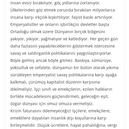
insan evsiz bırakılıyor, göç yollarına zorlanıyor.
Ülkelerinden göz etmek zorunda bırakılan milyonlarca
insana karşı ırkçılık kışkırtılıyor, faşist baskı artırılıyor.
Emperyalistler ve onların işbirlikçisi devletler başta
Ortadoğu olmak üzere Dünyanın birçok bölgesini
yakıyor, yıkıyor, yağmalıyor ve katlediyor. Her geçen gün
daha fazlasını yapabileceklerini göstermek istercesine
savaş ve saldırganlık politikalarını yaygınlaştırıyorlar.
Böyle gelmiş ancak böyle gitmez. Baskıya, sömürüye,
yoksulluk ve sefalete, dünyamızı bir bütün olarak yıkıma
sürükleyen emperyalist savaş politikalarına karşı ayağa
kalkmalı, çürümüş kapitalist düzenin karşısına
dikilmeliyiz. İşçi sınıfı ve emekçilerin, ezilen halkların
birlikte mücadelesini güçlendirmeli, geleceğin eşit,
özgür dünyası için omuz omuza vermeliyiz.
Krizin faturasını ödemeyeceğiz! İşçilere, emekçilere,
emeklilere dayatılan insanlık dışı koşullarına karşı
birleşmelidir. Düşük ücretlere, hayat pahalılığına, vergi