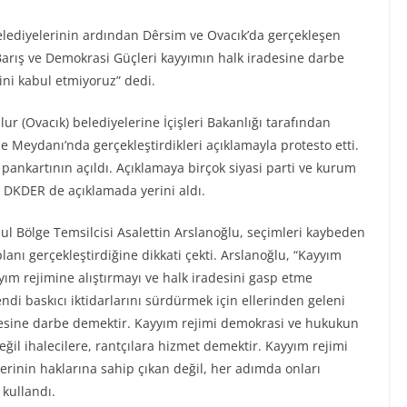
elediyelerinin ardından Dêrsim ve Ovacık’da gerçekleşen
Barış ve Demokrasi Güçleri kayyımın halk iradesine darbe
ini kabul etmiyoruz” dedi.
r (Ovacık) belediyelerine İçişleri Bakanlığı tarafından
Meydanı’nda gerçekleştirdikleri açıklamayla protesto etti.
pankartının açıldı. Açıklamaya birçok siyasi parti ve kurum
ı. DKDER de açıklamada yerini aldı.
ul Bölge Temsilcisi Asalettin Arslanoğlu, seçimleri kaybeden
anı gerçekleştirdiğine dikkati çekti. Arslanoğlu, “Kayyım
ım rejimine alıştırmayı ve halk iradesini gasp etme
endi baskıcı iktidarlarını sürdürmek için ellerinden geleni
desine darbe demektir. Kayyım rejimi demokrasi ve hukukun
ğil ihalecilere, rantçılara hizmet demektir. Kayyım rejimi
erinin haklarına sahip çıkan değil, her adımda onları
 kullandı.