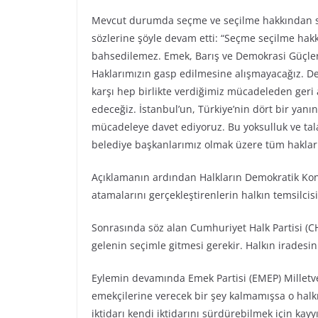
Mevcut durumda seçme ve seçilme hakkından s
sözlerine şöyle devam etti: “Seçme seçilme ha
bahsedilemez. Emek, Barış ve Demokrasi Güçleri 
Haklarımızın gasp edilmesine alışmayacağız. D
karşı hep birlikte verdiğimiz mücadeleden ger
edeceğiz. İstanbul’un, Türkiye’nin dört bir yan
mücadeleye davet ediyoruz. Bu yoksulluk ve tal
belediye başkanlarımız olmak üzere tüm haklar
Açıklamanın ardından Halkların Demokratik Kon
atamalarını gerçekleştirenlerin halkın temsilci
Sonrasında söz alan Cumhuriyet Halk Partisi (C
gelenin seçimle gitmesi gerekir. Halkın iradesi
Eylemin devamında Emek Partisi (EMEP) Milletvek
emekçilerine verecek bir şey kalmamışsa o halkın
iktidarı kendi iktidarını sürdürebilmek için ka