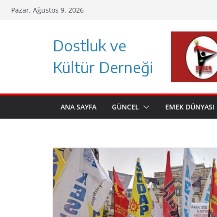
Skip
Pazar, Ağustos 9, 2026
to
content
Dostluk ve
Kültür Derneği
ANA SAYFA
GÜNCEL
EMEK DÜNYASI