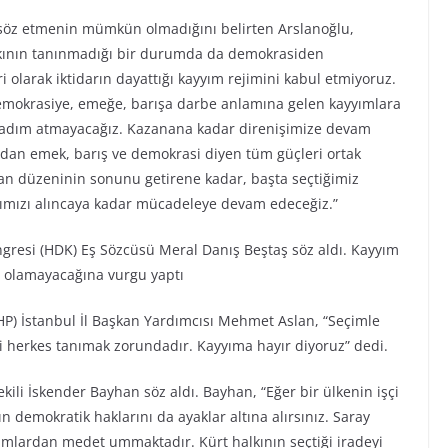
öz etmenin mümkün olmadığını belirten Arslanoğlu,
kkının tanınmadığı bir durumda da demokrasiden
olarak iktidarın dayattığı kayyım rejimini kabul etmiyoruz.
emokrasiye, emeğe, barışa darbe anlamına gelen kayyımlara
i adım atmayacağız. Kazanana kadar direnişimize devam
ından emek, barış ve demokrasi diyen tüm güçleri ortak
an düzeninin sonunu getirene kadar, başta seçtiğimiz
ımızı alıncaya kadar mücadeleye devam edeceğiz.”
gresi (HDK) Eş Sözcüsü Meral Danış Beştaş söz aldı. Kayyım
si olamayacağına vurgu yaptı
HP) İstanbul İl Başkan Yardımcısı Mehmet Aslan, “Seçimle
ni herkes tanımak zorundadır. Kayyıma hayır diyoruz” dedi.
ili İskender Bayhan söz aldı. Bayhan, “Eğer bir ülkenin işçi
 demokratik haklarını da ayaklar altına alırsınız. Saray
yyımlardan medet ummaktadır. Kürt halkının seçtiği iradeyi