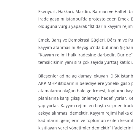
Esenyurt, Hakkari, Mardin, Batman ve Halfeti b
irade gaspını İstanbul’da protesto eden Emek, 
olduğuna vurgu yaparak “İktidarın kayyım rejim
Emek, Barış ve Demokrasi Güçleri, Dêrsim ve Pulu
kayyım atanmasını Beyoğlu’nda bulunan Şişhane 
“Kayyım rejimi halk iradesine darbedir. Dur de” 
temsilcisinin yanı sıra çok sayıda yurttaş katıld
Bileşenler adına açıklamayı okuyan DİSK İstanb
AKP-MHP iktidarının belediyelere yönelik gasp pl
atamalarını olağan hale getirmeyi, toplumu kayy
planlarına karşı çıkışı önlemeyi hedefliyorlar. K
yapıyorlar. Kayyım rejimi en başta seçmen ira
askıya alınması demektir. Kayyım rejimi halka de
kadınların, gençlerin ve toplumun ezilen kesiml
kısıtlayan yerel yönetimler demektir” ifadelerini