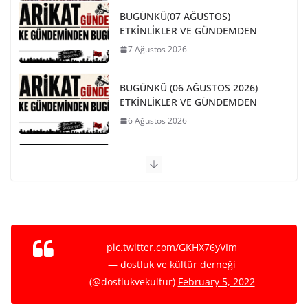
BUGÜNKÜ(07 AĞUSTOS)
ETKİNLİKLER VE GÜNDEMDEN
7 Ağustos 2026
BUGÜNKÜ (06 AĞUSTOS 2026)
ETKİNLİKLER VE GÜNDEMDEN
6 Ağustos 2026
Avukat Nebi Barlas’ı kaybettik.
20 Temmuz 2026
PARİS KOMÜNÜ SON BARİKAT
29 Mayıs 2026
pic.twitter.com/GKHX76yVIm
— dostluk ve kültür derneği
(@dostlukvekultur)
February 5, 2022
NATO VE EMPERYALİST SAVAŞA
KARŞI BİRLEŞELİM