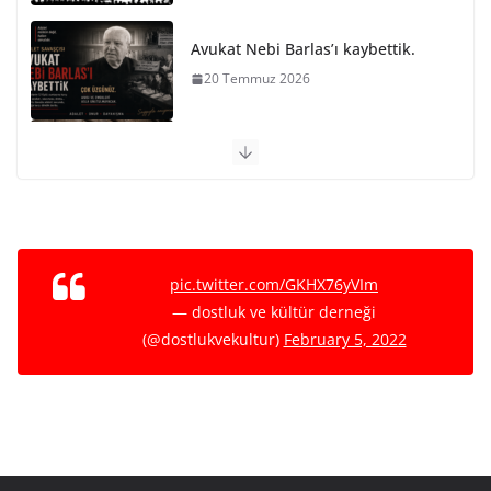
Avukat Nebi Barlas’ı kaybettik.
20 Temmuz 2026
PARİS KOMÜNÜ SON BARİKAT
29 Mayıs 2026
NATO VE EMPERYALİST SAVAŞA
KARŞI BİRLEŞELİM
pic.twitter.com/GKHX76yVIm
15 Mayıs 2026
— dostluk ve kültür derneği
(@dostlukvekultur)
February 5, 2022
Ho Shi Minh’in Vasiyeti
12 Mayıs 2026