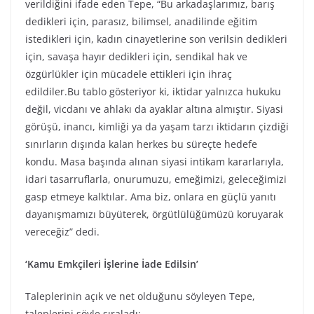
verildiğini ifade eden Tepe, “Bu arkadaşlarımız, barış
dedikleri için, parasız, bilimsel, anadilinde eğitim
istedikleri için, kadın cinayetlerine son verilsin dedikleri
için, savaşa hayır dedikleri için, sendikal hak ve
özgürlükler için mücadele ettikleri için ihraç
edildiler.Bu tablo gösteriyor ki, iktidar yalnızca hukuku
değil, vicdanı ve ahlakı da ayaklar altına almıştır. Siyasi
görüşü, inancı, kimliği ya da yaşam tarzı iktidarın çizdiği
sınırların dışında kalan herkes bu süreçte hedefe
kondu. Masa başında alınan siyasi intikam kararlarıyla,
idari tasarruflarla, onurumuzu, emeğimizi, geleceğimizi
gasp etmeye kalktılar. Ama biz, onlara en güçlü yanıtı
dayanışmamızı büyüterek, örgütlülüğümüzü koruyarak
vereceğiz” dedi.
‘Kamu Emkçileri İşlerine İade Edilsin’
Taleplerinin açık ve net olduğunu söyleyen Tepe,
taleplerini şöyle sıraladı: