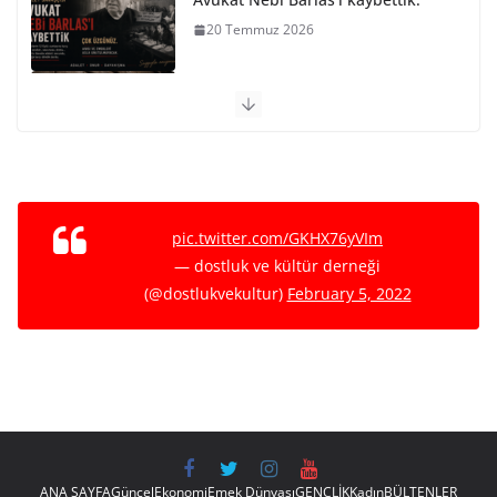
20 Temmuz 2026
PARİS KOMÜNÜ SON BARİKAT
29 Mayıs 2026
NATO VE EMPERYALİST SAVAŞA
KARŞI BİRLEŞELİM
pic.twitter.com/GKHX76yVIm
15 Mayıs 2026
— dostluk ve kültür derneği
(@dostlukvekultur)
February 5, 2022
Ho Shi Minh’in Vasiyeti
12 Mayıs 2026
ANA SAYFA
Güncel
Ekonomi
Emek Dünyası
GENÇLİK
Kadın
BÜLTENLER