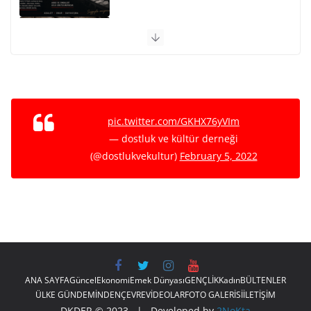
PARİS KOMÜNÜ SON BARİKAT
29 Mayıs 2026
NATO VE EMPERYALİST SAVAŞA
KARŞI BİRLEŞELİM
pic.twitter.com/GKHX76yVIm
15 Mayıs 2026
— dostluk ve kültür derneği
(@dostlukvekultur)
February 5, 2022
Ho Shi Minh’in Vasiyeti
12 Mayıs 2026
ANA SAYFA
Güncel
Ekonomi
Emek Dünyası
GENÇLİK
Kadın
BÜLTENLER
ÜLKE GÜNDEMİNDEN
ÇEVRE
VİDEOLAR
FOTO GALERİSİ
İLETİŞİM
DKDER © 2023 | Developed by
2NoKta