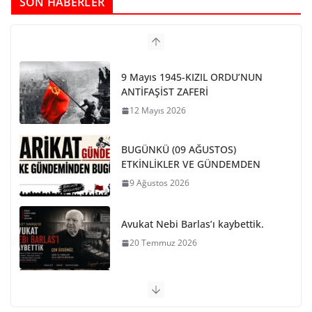
SON HABERLER
9 Mayıs 1945-KIZIL ORDU’NUN
ANTİFAŞİST ZAFERİ
12 Mayıs 2026
BUGÜNKÜ (09 AĞUSTOS)
ETKİNLİKLER VE GÜNDEMDEN
9 Ağustos 2026
Avukat Nebi Barlas’ı kaybettik.
20 Temmuz 2026
PARİS KOMÜNÜ SON BARİKAT
29 Mayıs 2026