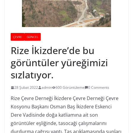
ÇEVRE
GÜNCEL
Rize İkizdere’de bu
görüntüler yüreğimizi
sızlatıyor.
28 Şubat 2022
admin
600 Görüntüleme
0 Comments
Rize Çevre Derneği İkizdere Çevre Derneği Çevre
Kosyonu Başkanı Osman Baş İkizdere Eskenci
Dere Vadisinde doğa katliamına ait son
görüntüler eşliğinde, tasocaği çalışmalarını
durdurma çağrısı yaptı.
Taş açıklamasında şunları