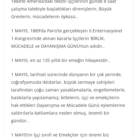
1884’te Amerika’daki tekstil işçilerinin günde 8 saat
çalışma talebiyle başlattıkları direnişlerin, Büyük
Grevlerin, mücadelenin öyküsü..
1 MAYIS, 1889’da Paris’te gerçekleşen II.Enternasyonel
1.Kongresi’nde alınan kararla İşçilerin ‘BİRLİK,
MÜCADELE ve DAYANIŞMA GÜNÜ’nün adıdır..
1 MAYIS, en az 135 yıllık bir emeğin hikayesidir..
1 MAYIS, tarihsel sürecinde dünyanın bir çok yerinde,
coğrafyamızda iktidarlar, büyük sermaye sahipleri
tarafından çoğu zaman yasaklamalarla, engellemelerle,
baskılarla yapılamamış; kitlelerin, işçi ve emekçilerin
hak ettikleri Dayanışma ve Mücadele Günü eylemlerine
saldırılarla katliamlara neden olmuş, önemli bir
gündür..
1 MAYIS’ın İşçi sınıfı ve Emekçiler için önemi biz