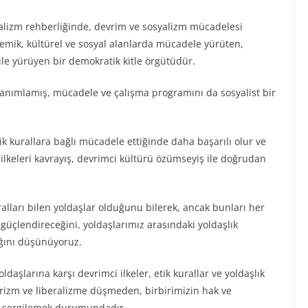
alizm rehberliğinde, devrim ve sosyalizm mücadelesi
mik, kültürel ve sosyal alanlarda mücadele yürüten,
 ile yürüyen bir demokratik kitle örgütüdür.
anımlamış, mücadele ve çalışma programını da sosyalist bir
tik kurallara bağlı mücadele ettiğinde daha başarılı olur ve
 ilkeleri kavrayış, devrimci kültürü özümseyiş ile doğrudan
ralları bilen yoldaşlar olduğunu bilerek, ancak bunları her
güçlendireceğini, yoldaşlarımız arasındaki yoldaşlık
ağını düşünüyoruz.
aşlarına karşı devrimci ilkeler, etik kurallar ve yoldaşlık
izm ve liberalizme düşmeden, birbirimizin hak ve
i sergilemek durumundadır.