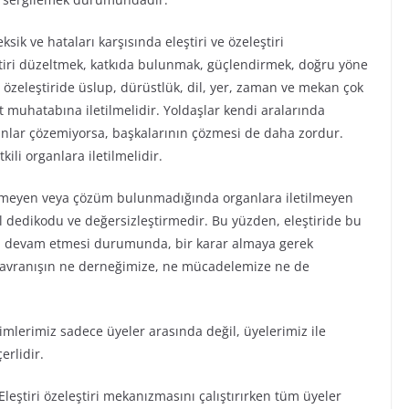
ik ve hataları karşısında eleştiri ve özeleştiri
eştiri düzeltmek, katkıda bulunmak, güçlendirmek, doğru yöne
ve özeleştiride üslup, dürüstlük, dil, yer, zaman ve mekan çok
t muhatabına iletilmelidir. Yoldaşlar kendi aralarında
anlar çözemiyorsa, başkalarının çözmesi de daha zordur.
li organlara iletilmelidir.
ilmeyen veya çözüm bulunmadığında organlara iletilmeyen
il dedikodu ve değersizleştirmedir. Bu yüzden, eleştiride bu
en devam etmesi durumunda, bir karar almaya gerek
 davranışın ne derneğimize, ne mücadelemize ne de
çimlerimiz sadece üyeler arasında değil, üyelerimiz ile
erlidir.
leştiri özeleştiri mekanızmasını çalıştırırken tüm üyeler