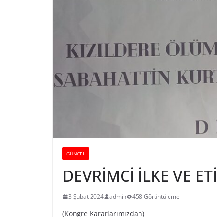
GÜNCEL
DEVRİMCİ İLKE VE E
3 Şubat 2024
admin
458 Görüntüleme
(Kongre Kararlarımızdan)