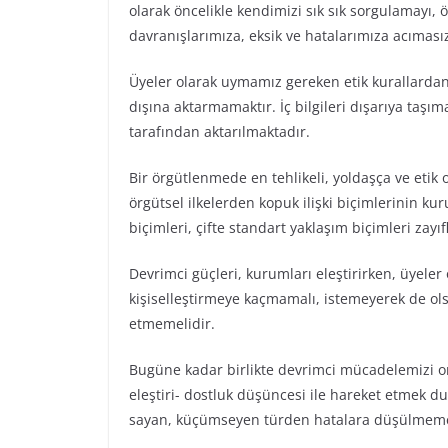
olarak öncelikle kendimizi sık sık sorgulamayı, 
davranışlarımıza, eksik ve hatalarımıza acıması
Üyeler olarak uymamız gereken etik kurallardan b
dışına aktarmamaktır. İç bilgileri dışarıya taşım
tarafından aktarılmaktadır.
Bir örgütlenmede en tehlikeli, yoldaşça ve etik
örgütsel ilkelerden kopuk ilişki biçimlerinin kur
biçimleri, çifte standart yaklaşım biçimleri zay
Devrimci güçleri, kurumları eleştirirken, üyeler
kişiselleştirmeye kaçmamalı, istemeyerek de ols
etmemelidir.
Bugüne kadar birlikte devrimci mücadelemizi om
eleştiri- dostluk düşüncesi ile hareket etmek d
sayan, küçümseyen türden hatalara düşülmeme