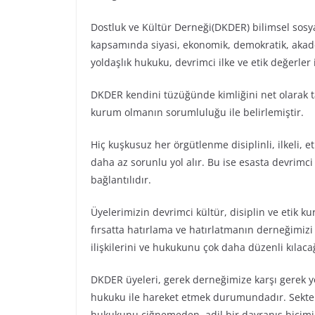
Dostluk ve Kültür Derneği(DKDER) bilimsel sosy
kapsamında siyasi, ekonomik, demokratik, akade
yoldaşlık hukuku, devrimci ilke ve etik değerler
DKDER kendini tüzüğünde kimliğini net olarak t
kurum olmanın sorumluluğu ile belirlemiştir.
Hiç kuşkusuz her örgütlenme disiplinli, ilkeli, e
daha az sorunlu yol alır. Bu ise esasta devrimci
bağlantılıdır.
Üyelerimizin devrimci kültür, disiplin ve etik ku
fırsatta hatırlama ve hatırlatmanın derneğimizi 
ilişkilerini ve hukukunu çok daha düzenli kılac
DKDER üyeleri, gerek derneğimize karşı gerek yold
hukuku ile hareket etmek durumundadır. Sekter
hukukunu çiğnemeden, adil bir davranış biçim