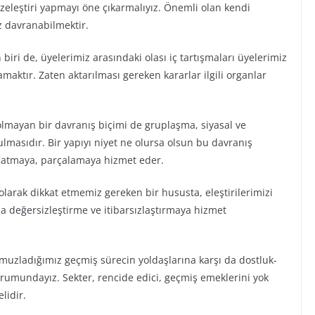
özeleştiri yapmayı öne çıkarmalıyız. Önemli olan kendi
z davranabilmektir.
iri de, üyelerimiz arasındaki olası iç tartışmaları üyelerimiz
amaktır. Zaten aktarılması gereken kararlar ilgili organlar
 olmayan bir davranış biçimi de gruplaşma, siyasal ve
ulmasıdır. Bir yapıyı niyet ne olursa olsun bu davranış
ıflatmaya, parçalamaya hizmet eder.
 olarak dikkat etmemiz gereken bir hususta, eleştirilerimizi
a değersizleştirme ve itibarsızlaştırmaya hizmet
uzladığımız geçmiş sürecin yoldaşlarına karşı da dostluk-
urumundayız. Sekter, rencide edici, geçmiş emeklerini yok
lidir.