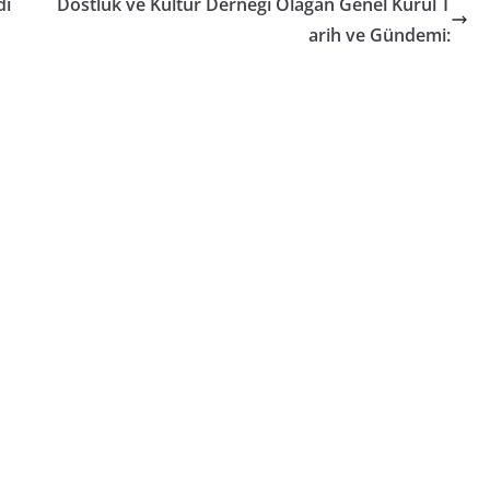
dı
Dostluk ve Kültür Derneği Olağan Genel Kurul T
arih ve Gündemi: