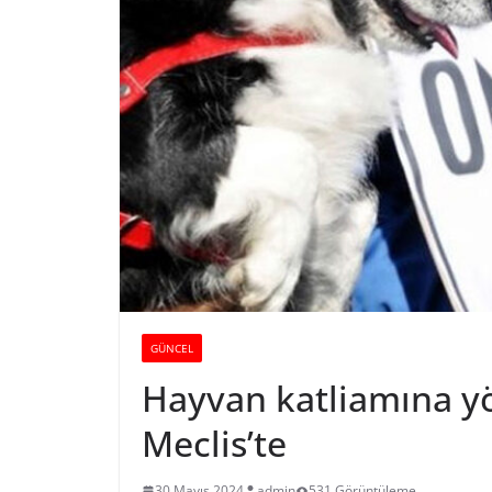
GÜNCEL
Hayvan katliamına y
Meclis’te
30 Mayıs 2024
admin
531 Görüntüleme