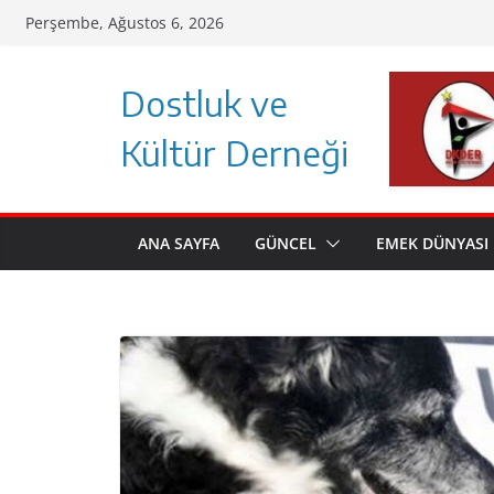
Skip
Perşembe, Ağustos 6, 2026
to
content
Dostluk ve
Kültür Derneği
ANA SAYFA
GÜNCEL
EMEK DÜNYASI