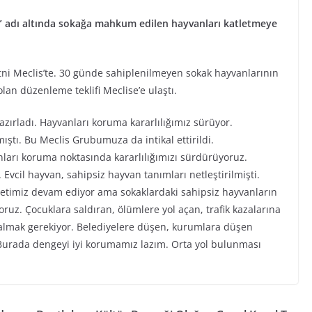
” adı altında sokağa mahkum edilen hayvanları katletmeye
ni Meclis’te. 30 günde sahiplenilmeyen sokak hayvanlarının
lan düzenleme teklifi Meclise’e ulaştı.
azırladı. Hayvanları koruma kararlılığımız sürüyor.
mıştı. Bu Meclis Grubumuza da intikal ettirildi.
nları koruma noktasında kararlılığımızı sürdürüyoruz.
Evcil hayvan, sahipsiz hayvan tanımları netleştirilmişti.
iyetimiz devam ediyor ama sokaklardaki sahipsiz hayvanların
oruz. Çocuklara saldıran, ölümlere yol açan, trafik kazalarına
 almak gerekiyor. Belediyelere düşen, kurumlara düşen
. Burada dengeyi iyi korumamız lazım. Orta yol bulunması