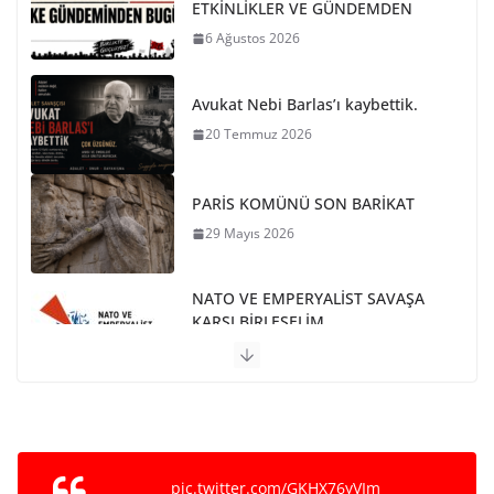
Avukat Nebi Barlas’ı kaybettik.
20 Temmuz 2026
PARİS KOMÜNÜ SON BARİKAT
29 Mayıs 2026
NATO VE EMPERYALİST SAVAŞA
KARŞI BİRLEŞELİM
15 Mayıs 2026
Ho Shi Minh’in Vasiyeti
12 Mayıs 2026
BUGÜNKÜ(07 AĞUSTOS)
ETKİNLİKLER VE GÜNDEMDEN
7 Ağustos 2026
pic.twitter.com/GKHX76yVIm