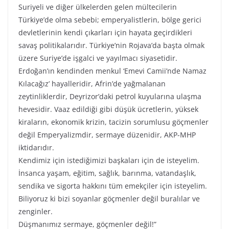
Suriyeli ve diğer ülkelerden gelen mültecilerin
Türkiye’de olma sebebi; emperyalistlerin, bölge gerici
devletlerinin kendi çıkarları için hayata geçirdikleri
savaş politikalarıdır. Türkiye’nin Rojava’da başta olmak
üzere Suriye’de işgalci ve yayılmacı siyasetidir.
Erdoğan’ın kendinden menkul ‘Emevi Camii’nde Namaz
Kılacağız’ hayalleridir, Afrin’de yağmalanan
zeytinliklerdir, Deyrizor’daki petrol kuyularına ulaşma
hevesidir. Vaaz edildiği gibi düşük ücretlerin, yüksek
kiraların, ekonomik krizin, tacizin sorumlusu göçmenler
değil Emperyalizmdir, sermaye düzenidir, AKP-MHP
iktidarıdır.
Kendimiz için istediğimizi başkaları için de isteyelim.
İnsanca yaşam, eğitim, sağlık, barınma, vatandaşlık,
sendika ve sigorta hakkını tüm emekçiler için isteyelim.
Biliyoruz ki bizi soyanlar göçmenler değil buralılar ve
zenginler.
Düşmanımız sermaye, göçmenler değil!”