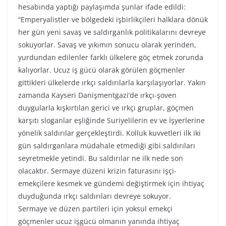
hesabında yaptığı paylaşımda şunlar ifade edildi:
“Emperyalistler ve bölgedeki işbirlikçileri halklara dönük
her gün yeni savaş ve saldırganlık politikalarını devreye
sokuyorlar. Savaş ve yıkımın sonucu olarak yerinden,
yurdundan edilenler farklı ülkelere göç etmek zorunda
kalıyorlar. Ucuz iş gücü olarak görülen göçmenler
gittikleri ülkelerde ırkçı saldırılarla karşılaşıyorlar. Yakın
zamanda Kayseri Danişmentgazi’de ırkçı-şoven
duygularla kışkırtılan gerici ve ırkçı gruplar, göçmen
karşıtı sloganlar eşliğinde Suriyelilerin ev ve İşyerlerine
yönelik saldırılar gerçekleştirdi. Kolluk kuvvetleri ilk iki
gün saldırganlara müdahale etmediği gibi saldırıları
seyretmekle yetindi. Bu saldırılar ne ilk nede son
olacaktır. Sermaye düzeni krizin faturasını işçi-
emekçilere kesmek ve gündemi değiştirmek için ihtiyaç
duyduğunda ırkçı saldırıları devreye sokuyor.
Sermaye ve düzen partileri için yoksul emekçi
göçmenler ucuz işgücü olmanın yanında ihtiyaç