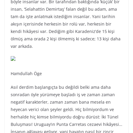
böyle insanlar var. Bir tarafından baktığında ‘küçük’ bir
insan, ‘Selahattin Demirtaş’ falan değil bu adam, ama
tam da işte anlatmak istediğim insanlar. Yani tarihin
akışın içerisinde herkesin bir rolü var, herkesin bir
kendi hikâyesi var. Dediğim gibi Karadeniz’de 15 kişi
ölmüş ama orada 2 kişi ölmemiş ki sadece; 13 kişi daha
var arkada.
Hamdullah Öge
Asıl derdim başlangıçta bu değildi belki ama daha
sonradan öyle yürümeye başladı iş ve zaman zaman
negatif karakterler, zaman zaman bana mesela en
heyecan verici olan şeyler geldi. Hiç bilmiyordum ve
herhalde hiç kimse bilmiyordu doğru dürüst: İki Tünel
Buluşması! Uruguay’ın Punta Carretas cezaevi hikâyesi…
İnsanın ağlayası geliyor, yani hayatın nasıl bir zincir