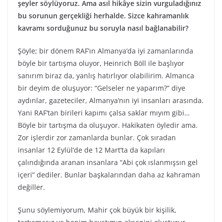
şeyler söylüyoruz. Ama asıl hikâye sizin vurguladığınız
bu sorunun gerçekliği herhalde. Sizce kahramanlık
kavramı sorduğunuz bu soruyla nasıl bağlanabilir?
Şöyle; bir dönem RAF’ın Almanya’da iyi zamanlarında
böyle bir tartışma oluyor, Heinrich Böll ile başlıyor
sanırım biraz da, yanlış hatırlıyor olabilirim. Almanca
bir deyim de oluşuyor: “Gelseler ne yaparım?” diye
aydınlar, gazeteciler, Almanya’nın iyi insanları arasında.
Yani RAF’tan birileri kapımı çalsa saklar mıyım gibi…
Böyle bir tartışma da oluşuyor. Hakikaten öyledir ama.
Zor işlerdir zor zamanlarda bunlar. Çok sıradan
insanlar 12 Eylül’de de 12 Mart’ta da kapıları
çalındığında aranan insanlara “Abi çok ıslanmışsın gel
içeri” dediler. Bunlar başkalarından daha az kahraman
değiller.
Şunu söylemiyorum, Mahir çok büyük bir kişilik,