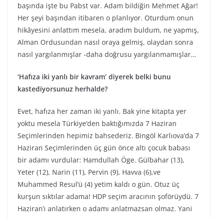
başında işte bu Pabst var. Adam bildiğin Mehmet Ağar!
Her şeyi başından itibaren o planlıyor. Oturdum onun
hikâyesini anlattım mesela, aradım buldum, ne yapmış,
Alman Ordusundan nasıl oraya gelmiş, olaydan sonra
nasıl yargılanmışlar -daha doğrusu yargılanmamışlar…
‘Hafıza iki yanlı bir kavram’ diyerek belki bunu
kastediyorsunuz herhalde?
Evet, hafıza her zaman iki yanlı. Bak yine kitapta yer
yoktu mesela Türkiye’den baktığımızda 7 Haziran
Seçimlerinden hepimiz bahsederiz. Bingöl Karlıova’da 7
Haziran Seçimlerinden üç gün önce altı çocuk babası
bir adamı vurdular: Hamdullah Öge. Gülbahar (13),
Yeter (12), Narin (11), Pervin (9), Havva (6),ve
Muhammed Resul’ü (4) yetim kaldı o gün. Otuz üç
kurşun sıktılar adama! HDP seçim aracının şoförüydü. 7
Haziran’ı anlatırken o adamı anlatmazsan olmaz. Yani