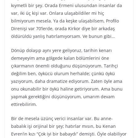
kıymetli bir şey. Orada Ermeni ulusundan insanlar da
var, iki üç kişi var. Onlara ulaşabildiler mi hiç
bilmiyorum mesela. Ya da keşke ulaşabilsem, Profilo
Direnişi var 70’lerde, orada Kirkor diye bir arkadaş
öldürüldü yanlış hatırlamıyorsam. Ve bunun gibi…
Dönüp dolaşıp aynı yere geliyoruz, tarihin kenarı
demeyeyim ama gölgede kalan bölümlerini öne
çıkarmanın önemli olduğunu düşünüyorum. Tarihçi
değilim ben, öykücü olurum herhalde; çünkü öykü
yazıyorum, daha dramatize ediyorum. Zaten öyle ama
onu okunabilir bir öykü haline getiriyorum. Ama bunu
yapmak gerektiğini düşünüyorum, umarım devam
ettirebilirim.
Bir de mesela üzünç verici insanlar var. Bu anne-
babalık işi orijinal bir şey; hatırlar mısın, bu Kenan
Evren’in kızı “Çok iyi bir babaydı” demişti. Öyle olabiliyor