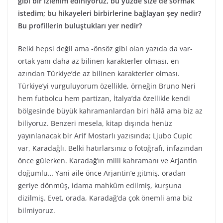
gibi bir izlenim ediniyoruz, bu yüzde size de sormak
istedim; bu hikayeleri birbirlerine bağlayan şey nedir?
Bu profillerin buluştukları yer nedir?
Belki hepsi değil ama -önsöz gibi olan yazıda da var-
ortak yanı daha az bilinen karakterler olması, en
azından Türkiye’de az bilinen karakterler olması.
Türkiye’yi vurguluyorum özellikle, örneğin Bruno Neri
hem futbolcu hem partizan, İtalya’da özellikle kendi
bölgesinde büyük kahramanlardan biri hâlâ ama biz az
biliyoruz. Benzeri mesela, kitap dışında henüz
yayınlanacak bir Arif Mostarlı yazısında; Ljubo Cupic
var, Karadağlı. Belki hatırlarsınız o fotoğrafı, infazından
önce gülerken. Karadağ’ın milli kahramanı ve Arjantin
doğumlu… Yani aile önce Arjantin’e gitmiş, oradan
geriye dönmüş, idama mahkûm edilmiş, kurşuna
dizilmiş. Evet, orada, Karadağ’da çok önemli ama biz
bilmiyoruz.