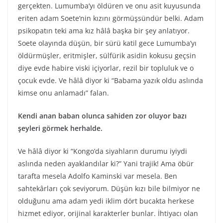
gerçekten. Lumumba’yı öldüren ve onu asit kuyusunda
eriten adam Soete’nin kızını görmüşsündür belki. Adam
psikopatın teki ama kız hâlâ başka bir şey anlatıyor.
Soete olayında düşün, bir sürü katil gece Lumumba’yı
öldürmüşler, eritmişler, sülfürik asidin kokusu geçsin
diye evde habire viski içiyorlar, rezil bir topluluk ve o
çocuk evde. Ve hâlâ diyor ki “Babama yazık oldu aslında
kimse onu anlamadı” falan.
Kendi anan baban olunca sahiden zor oluyor bazı
şeyleri görmek herhalde.
Ve hâlâ diyor ki “Kongo’da siyahların durumu iyiydi
aslında neden ayaklandılar ki?” Yani trajik! Ama öbür
tarafta mesela Adolfo Kaminski var mesela. Ben
sahtekârları çok seviyorum. Düşün kızı bile bilmiyor ne
olduğunu ama adam yedi iklim dört bucakta herkese
hizmet ediyor, orijinal karakterler bunlar. İhtiyacı olan