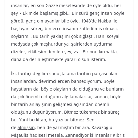
insanlar, en son Gazze meselesinde de öyle oldu, her
şey 7 Ekim’de başlamış gibi… Bir sürü genç insan böyle
gördü, genç olmayanlar bile öyle. 1948’de Nakba ile
başlayan süreç, binlerce insanın katledilmiş olması,
soykırım… Bu tarih yaklaşımı çok sığlaştı. Hani sosyal
medyada çok meşhurdur ya, şairlerden uydurma
dizeler, etkileşim denilen şey, vs… Bir onu kırmakta,
daha da derinleştirmekte yararı olsun isterim.
İki, tarihçi değilim sonuçta ama tarihin parçası olan
insanlardan, devrimcilerden bahsediyorum. Böyle
hayatların da, böyle olayların da olduğunu ve bunların
da çok önemli olduğunu algılamaları açısından, böyle
bir tarih anlayışının gelişmesi açısından önemli
olduğunu düşünüyorum. Bitmez tükenmez bir süreç
bu. Yani bu kitap, bu yazılar bitmez. Sen
de
almışsın,
ben de yazmıştım bir ara, Kavazoğlu-
Mişaulis hadisesi mesela. Zannediyor ki insanlar Kıbrıs