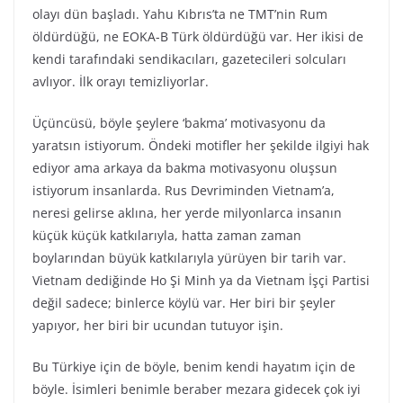
olayı dün başladı. Yahu Kıbrıs’ta ne TMT’nin Rum
öldürdüğü, ne EOKA-B Türk öldürdüğü var. Her ikisi de
kendi tarafındaki sendikacıları, gazetecileri solcuları
avlıyor. İlk orayı temizliyorlar.
Üçüncüsü, böyle şeylere ‘bakma’ motivasyonu da
yaratsın istiyorum. Öndeki motifler her şekilde ilgiyi hak
ediyor ama arkaya da bakma motivasyonu oluşsun
istiyorum insanlarda. Rus Devriminden Vietnam’a,
neresi gelirse aklına, her yerde milyonlarca insanın
küçük küçük katkılarıyla, hatta zaman zaman
boylarından büyük katkılarıyla yürüyen bir tarih var.
Vietnam dediğinde Ho Şi Minh ya da Vietnam İşçi Partisi
değil sadece; binlerce köylü var. Her biri bir şeyler
yapıyor, her biri bir ucundan tutuyor işin.
Bu Türkiye için de böyle, benim kendi hayatım için de
böyle. İsimleri benimle beraber mezara gidecek çok iyi