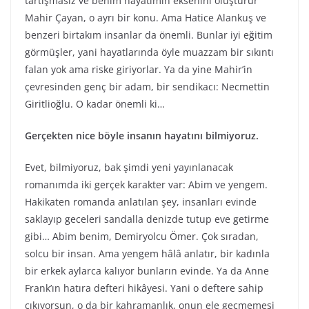
tartışmasız ve benim hayatımın eksenini oluşturur
Mahir Çayan, o ayrı bir konu. Ama Hatice Alankuş ve
benzeri birtakım insanlar da önemli. Bunlar iyi eğitim
görmüşler, yani hayatlarında öyle muazzam bir sıkıntı
falan yok ama riske giriyorlar. Ya da yine Mahir’in
çevresinden genç bir adam, bir sendikacı: Necmettin
Giritlioğlu. O kadar önemli ki…
Gerçekten nice böyle insanın hayatını bilmiyoruz.
Evet, bilmiyoruz, bak şimdi yeni yayınlanacak
romanımda iki gerçek karakter var: Abim ve yengem.
Hakikaten romanda anlatılan şey, insanları evinde
saklayıp geceleri sandalla denizde tutup eve getirme
gibi… Abim benim, Demiryolcu Ömer. Çok sıradan,
solcu bir insan. Ama yengem hâlâ anlatır, bir kadınla
bir erkek aylarca kalıyor bunların evinde. Ya da Anne
Frank’ın hatıra defteri hikâyesi. Yani o deftere sahip
çıkıyorsun, o da bir kahramanlık, onun ele geçmemesi