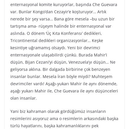
enternasyonal komite kuruyorlar, başında Che Guevara
var. Bunlar Kongo’dan Cezayir’e koşturuyor… Artık
nerede bir şey varsa… Bana göre mesela –bu uzun bir
tartışma ama- rüşeym halinde bir enternasyonal var
aslında. O dönem ‘Üç Kıta Konferansı’ dedikleri,
Tricontinental dedikleri organizasyonlar… Keşke
kesintiye uğramamış olsaydı. Yeni bir devrimci
enternasyonale ulaşabilirdi çünkü. Burada Mahir’i
düşün, Bijan Cezani’yi düşün, Venezuela’yı düşün… Ne
geliyorsa aklına. Bir dalgada birbirine çok benzeyen
insanlar bunlar. Mesela İran böyle miydi? Muhteşem
devrimciler vardı! Aşağı-yukarı Mahir ile aynı dönemde,
aşağı yukarı Mahir ile, Che Guevara ile aynı düşünceleri
olan insanlar.
Yani biz kahraman olarak gördüğümüz insanların
resimlerini asıyoruz ama o resimlerin arkasındaki başka
türlü hayatlarını, başka kahramanlıklarını pek