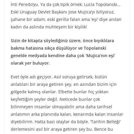
İnti Peredo’yu. Ya da çok tipik örnek: Lucía Topolanski…
Eski Uruguay Devlet Başkanı Jose Mujica’yı biliyoruz,
şahane bir adam, eski gerilla falan ama ‘eşi’ diye anılan
kadın da aslında muhteşem bir kişilik!
Sizin de kitapta söylediğiniz üzere, önce bıyıklılara
bakma hatasına sıkça düşülüyor ve Topolanski
genelde medyada kendine daha çok ‘Mujica’nın eşi’
olarak yer buluyor.
Evet öyle adı geçiyor. Asıl soruya gelirsek, bütün
anlatıları bir araya getiren şey, en azından bizim için
gölgede kalmış olanlar. Elbette bunlar hiç yoktan
keşfettiğim şeyler değil. Neticede bunlar çok
bilinmeyen insanlar olmayabilir ama daha tarihsel
anlatımın arka planında kalan, kenarında kalan insanlar
diyebilirim. Hatta bazı olaylar da böyle. ‘Tarihin Belleği’
derlemesini asıl bir araya getiren şey bu. Bence bu