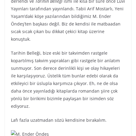
derlendi ve
Tarihin Belleği
ismi ile kısa bir süre önce Luvi
Yayınları tarafından yayınlandı. Tabii Arif Mostarlı, Yeni
Yaşam’daki köşe yazılarından bildiğimiz M. Ender
Öndeş’ten başkası değil. Biz de kendisi ile matbaadan
sıcak sıcak çıkan bu dikkat çekici kitap üzerine
konuştuk.
Tarihin Belleği, bize eski bir takvimden rastgele
kopartılmış takvim yaprakları gibi rastgele bir anlatım
sunmuyor. Son derece derinlikli kişi ve olay hikayeleri
ile karşılaşıyoruz. Üstelik tüm bunlar edebi olarak da
etkileyici bir üslupla karşımıza çıkıyor. Eh, ne de olsa
daha önce yayınladığı kitaplarda romandan şiire çok
yönlü bir birikimi bizimle paylaşan bir isimden söz
ediyoruz.
Lafı fazla uzatmadan sözü kendisine bırakalım.
M. Ender Öndeş