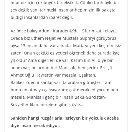
hepimiz için çok büyük bir eksiklik. Çünkü tarih öyle bir
şey değil; yani tarihteki insanlar hepimizin ilk bakışta
bildiği insanlardan ibaret değil.
Az önce bakıyordum, Karadeniz’de 15’lerin katli olayı…
Orada biz Ethem Nejat ve Mustafa Suphi’yi görüyoruz;
oysa 13 insan daha var arkada. Maria’yı yeni keşfetmişiz
zaten! Onun çektiği eziyetleri öğreneli daha şurada kaç
yıl oldu? Ama diğerleri de var. Kazım Bin Ali diye bir
adam var; onlardan biri Manisalı, hemşerim. Ercişli
Ahmet Oğlu Hayrettin var mesela. Uşak’tan,
Balıkesir’den insanlar var, ta oralara gitmişler. Tam
bunu anlatmaya çalışıyorum; çok merak ediyorum ben
mesela, Manisalı genç bir insan Bakü-Gürcistan-
Sovyetler filan, nerelere gitmiş öyle…
Sahiden hangi rüzgârlarla ilerleyen bir yolculuk acaba
diye insan merak ediyor.