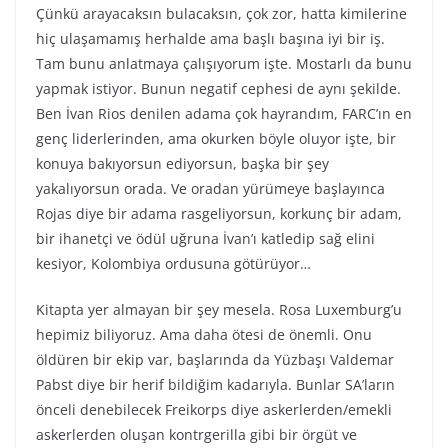
Çünkü arayacaksın bulacaksın, çok zor, hatta kimilerine
hiç ulaşamamış herhalde ama başlı başına iyi bir iş.
Tam bunu anlatmaya çalışıyorum işte. Mostarlı da bunu
yapmak istiyor. Bunun negatif cephesi de aynı şekilde.
Ben İvan Rios denilen adama çok hayrandım, FARC’ın en
genç liderlerinden, ama okurken böyle oluyor işte, bir
konuya bakıyorsun ediyorsun, başka bir şey
yakalıyorsun orada. Ve oradan yürümeye başlayınca
Rojas diye bir adama rasgeliyorsun, korkunç bir adam,
bir ihanetçi ve ödül uğruna İvan’ı katledip sağ elini
kesiyor, Kolombiya ordusuna götürüyor…
Kitapta yer almayan bir şey mesela. Rosa Luxemburg’u
hepimiz biliyoruz. Ama daha ötesi de önemli. Onu
öldüren bir ekip var, başlarında da Yüzbaşı Valdemar
Pabst diye bir herif bildiğim kadarıyla. Bunlar SA’ların
önceli denebilecek Freikorps diye askerlerden/emekli
askerlerden oluşan kontrgerilla gibi bir örgüt ve