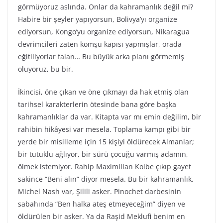
görmüyoruz aslında. Onlar da kahramanlık değil mi?
Habire bir şeyler yapıyorsun, Bolivya’yı organize
ediyorsun, Kongo’yu organize ediyorsun, Nikaragua
devrimcileri zaten komşu kapısı yapmışlar, orada
eğitiliyorlar falan… Bu büyük arka planı görmemiş
oluyoruz, bu bir.
İkincisi, öne çıkan ve öne çıkmayı da hak etmiş olan
tarihsel karakterlerin ötesinde bana göre başka
kahramanlıklar da var. Kitapta var mı emin değilim, bir
rahibin hikâyesi var mesela. Toplama kampı gibi bir
yerde bir misilleme için 15 kişiyi öldürecek Almanlar;
bir tutuklu ağlıyor, bir sürü çocuğu varmış adamın,
ölmek istemiyor. Rahip Maximilian Kolbe çıkıp gayet
sakince “Beni alın” diyor mesela. Bu bir kahramanlık.
Michel Nash var, Şilili asker. Pinochet darbesinin
sabahında “Ben halka ateş etmeyeceğim” diyen ve
öldürülen bir asker. Ya da Raşid Meklufi benim en