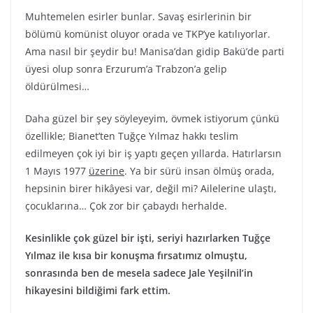
Muhtemelen esirler bunlar. Savaş esirlerinin bir
bölümü komünist oluyor orada ve TKP’ye katılıyorlar.
Ama nasıl bir şeydir bu! Manisa’dan gidip Bakü’de parti
üyesi olup sonra Erzurum’a Trabzon’a gelip
öldürülmesi…
Daha güzel bir şey söyleyeyim, övmek istiyorum çünkü
özellikle; Bianet’ten Tuğçe Yılmaz hakkı teslim
edilmeyen çok iyi bir iş yaptı geçen yıllarda. Hatırlarsın
1 Mayıs 1977
üzerine
. Ya bir sürü insan ölmüş orada,
hepsinin birer hikâyesi var, değil mi? Ailelerine ulaştı,
çocuklarına… Çok zor bir çabaydı herhalde.
Kesinlikle çok güzel bir işti, seriyi hazırlarken Tuğçe
Yılmaz ile kısa bir konuşma fırsatımız olmuştu,
sonrasında ben de mesela sadece Jale Yeşilnil’in
hikayesini bildiğimi fark ettim.