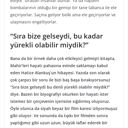
ediyor. Sıradan insanlar bunlar. Ya da napalm
bombalarının olduğu bir gemiyi bir tane tabanca ile ele
geçiriyorlar. Saçma geliyor belki ama ele geçiriyorlar ve
ulaşmasını engelliyorlar.
“Sıra bize gelseydi, bu kadar
yürekli olabilir miydik?”
Bana da bir örnek daha çok etkileyici gelmişti kitapta,
Mahir’leri hayatı pahasına evinde saklamayı kabul
eden Hatice Alankuş’un hikayesi. Yazıda son olarak
çok çarpıcı bir soru ile bizi baş başa bırakıyorsunuz
“Sıra bize gelseydi bu denli yürekli olabilir miydik?”
diye. Bazen bir biyografiyi okurken bir hayatı ister
istemez bir çerçevenin içerisine sığdırmış oluyoruz.
Öyle olunca da siyah beyaz bir film karesi izliyormuşuz
gibi oluyor. Ve sonunda da tıpkı bir filmden sonra
yaptığımız gibi uzun uzun, büyük laflar ederek bir