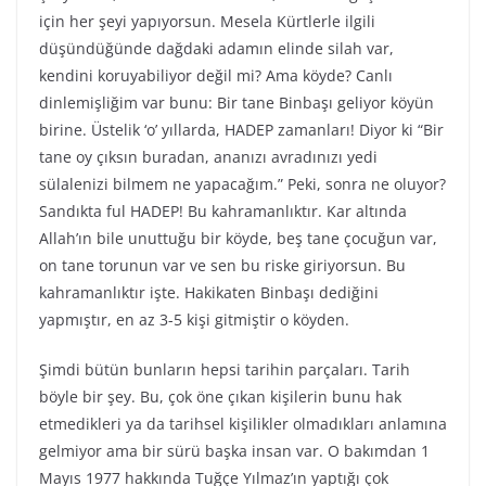
için her şeyi yapıyorsun. Mesela Kürtlerle ilgili
düşündüğünde dağdaki adamın elinde silah var,
kendini koruyabiliyor değil mi? Ama köyde? Canlı
dinlemişliğim var bunu: Bir tane Binbaşı geliyor köyün
birine. Üstelik ‘o’ yıllarda, HADEP zamanları! Diyor ki “Bir
tane oy çıksın buradan, ananızı avradınızı yedi
sülalenizi bilmem ne yapacağım.” Peki, sonra ne oluyor?
Sandıkta ful HADEP! Bu kahramanlıktır. Kar altında
Allah’ın bile unuttuğu bir köyde, beş tane çocuğun var,
on tane torunun var ve sen bu riske giriyorsun. Bu
kahramanlıktır işte. Hakikaten Binbaşı dediğini
yapmıştır, en az 3-5 kişi gitmiştir o köyden.
Şimdi bütün bunların hepsi tarihin parçaları. Tarih
böyle bir şey. Bu, çok öne çıkan kişilerin bunu hak
etmedikleri ya da tarihsel kişilikler olmadıkları anlamına
gelmiyor ama bir sürü başka insan var. O bakımdan 1
Mayıs 1977 hakkında Tuğçe Yılmaz’ın yaptığı çok