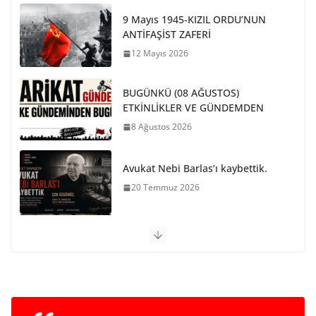
9 Mayıs 1945-KIZIL ORDU’NUN
ANTİFAŞİST ZAFERİ
12 Mayıs 2026
BUGÜNKÜ (08 AĞUSTOS)
ETKİNLİKLER VE GÜNDEMDEN
8 Ağustos 2026
Avukat Nebi Barlas’ı kaybettik.
20 Temmuz 2026
PARİS KOMÜNÜ SON BARİKAT
29 Mayıs 2026
NATO VE EMPERYALİST SAVAŞA
KARŞI BİRLEŞELİM