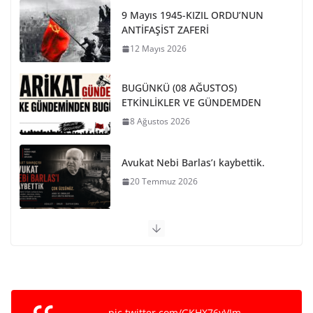
9 Mayıs 1945-KIZIL ORDU’NUN
ANTİFAŞİST ZAFERİ
12 Mayıs 2026
BUGÜNKÜ (08 AĞUSTOS)
ETKİNLİKLER VE GÜNDEMDEN
8 Ağustos 2026
Avukat Nebi Barlas’ı kaybettik.
20 Temmuz 2026
PARİS KOMÜNÜ SON BARİKAT
29 Mayıs 2026
NATO VE EMPERYALİST SAVAŞA
KARŞI BİRLEŞELİM
pic.twitter.com/GKHX76yVIm