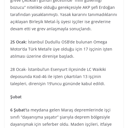
greve çıktıkları günün gecesinde “milli güvenliği
bozucu” nitelikte olduğu gerekçesiyle AKP şefi Erdoğan
tarafından yasaklanmıştı. Yasak kararını tanımadıklarını
açıklayan Birleşik Metal-İş üyesi işçiler ise grevlerine
devam etti ve grev anlaşmayla sonuçlandı.
25 Ocak:
İstanbul Dudullu OSB’de bulunan Omega
Motor’da Türk Metal’e üye olduğu için 17 işçinin işten
atılması üzerine direnişe başladı.
28 Ocak- İstanbul’un Esenyurt ilçesinde LC Waikiki
deposunda Kod-46 ile işten çıkartılan 13 işçinin
talepleri, direnişin 19’uncu gününde kabul edildi.
Şubat
6 Şubat
’ta meydana gelen Maraş depremlerinde işçi
sınıfı “dayanışma yaşatır” şiarıyla deprem bölgesiyle
dayanışmak için seferber oldu. Maden işçileri, itfaiye