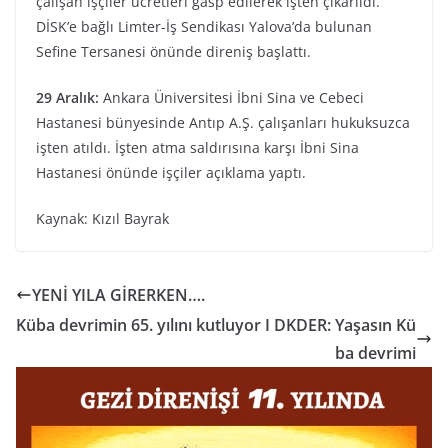
çalışan işçiler ücretleri gasp edilerek işten çıkarıldı.
DİSK’e bağlı Limter-İş Sendikası Yalova’da bulunan
Sefine Tersanesi önünde direniş başlattı.
29 Aralık:
Ankara Üniversitesi İbni Sina ve Cebeci
Hastanesi bünyesinde Antıp A.Ş. çalışanları hukuksuzca
işten atıldı. İşten atma saldırısına karşı İbni Sina
Hastanesi önünde işçiler açıklama yaptı.
Kaynak: Kızıl Bayrak
YENİ YILA GİRERKEN….
Küba devrimin 65. yılını kutluyor I DKDER: Yaşasın Kü
ba devrimi