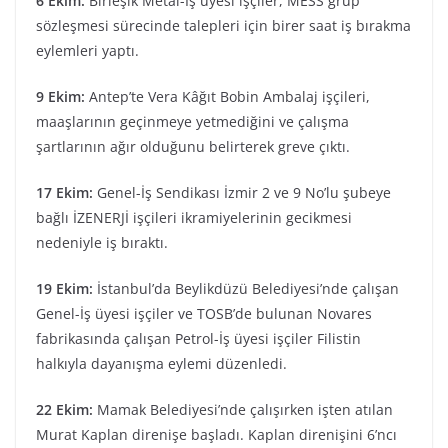
6 Ekim:
Birleşik Metal-İş üyesi işçiler, MESS grup
sözleşmesi sürecinde talepleri için birer saat iş bırakma
eylemleri yaptı.
9 Ekim:
Antep’te Vera Kâğıt Bobin Ambalaj işçileri,
maaşlarının geçinmeye yetmediğini ve çalışma
şartlarının ağır olduğunu belirterek greve çıktı.
17 Ekim:
Genel-İş Sendikası İzmir 2 ve 9 No’lu şubeye
bağlı İZENERJİ işçileri ikramiyelerinin gecikmesi
nedeniyle iş bıraktı.
19 Ekim:
İstanbul’da Beylikdüzü Belediyesi’nde çalışan
Genel-İş üyesi işçiler ve TOSB’de bulunan Novares
fabrikasında çalışan Petrol-İş üyesi işçiler Filistin
halkıyla dayanışma eylemi düzenledi.
22 Ekim:
Mamak Belediyesi’nde çalışırken işten atılan
Murat Kaplan direnişe başladı. Kaplan direnişini 6’ncı