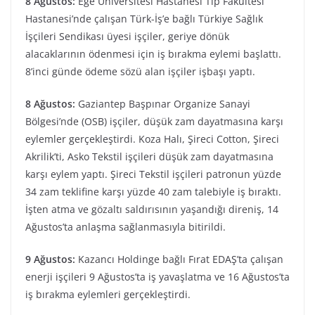
8 Ağustos:
Ege Üniversitesi Hastanesi Tıp Fakültesi
Hastanesi’nde çalışan Türk-İş’e bağlı Türkiye Sağlık
İşçileri Sendikası üyesi işçiler, geriye dönük
alacaklarının ödenmesi için iş bırakma eylemi başlattı.
8’inci günde ödeme sözü alan işçiler işbaşı yaptı.
8 Ağustos:
Gaziantep Başpınar Organize Sanayi
Bölgesi’nde (OSB) işçiler, düşük zam dayatmasına karşı
eylemler gerçekleştirdi. Koza Halı, Şireci Cotton, Şireci
Akrilik’ti, Asko Tekstil işçileri düşük zam dayatmasına
karşı eylem yaptı. Şireci Tekstil işçileri patronun yüzde
34 zam teklifine karşı yüzde 40 zam talebiyle iş bıraktı.
İşten atma ve gözaltı saldırısının yaşandığı direniş, 14
Ağustos’ta anlaşma sağlanmasıyla bitirildi.
9 Ağustos:
Kazancı Holdinge bağlı Fırat EDAŞ’ta çalışan
enerji işçileri 9 Ağustos’ta iş yavaşlatma ve 16 Ağustos’ta
iş bırakma eylemleri gerçekleştirdi.