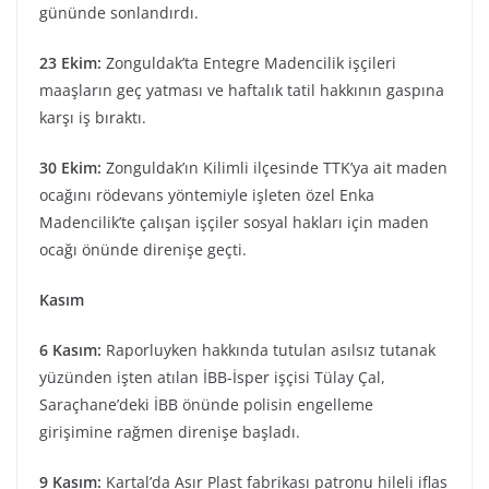
gününde sonlandırdı.
23 Ekim:
Zonguldak’ta Entegre Madencilik işçileri
maaşların geç yatması ve haftalık tatil hakkının gaspına
karşı iş bıraktı.
30 Ekim:
Zonguldak’ın Kilimli ilçesinde TTK’ya ait maden
ocağını rödevans yöntemiyle işleten özel Enka
Madencilik’te çalışan işçiler sosyal hakları için maden
ocağı önünde direnişe geçti.
Kasım
6 Kasım:
Raporluyken hakkında tutulan asılsız tutanak
yüzünden işten atılan İBB-İsper işçisi Tülay Çal,
Saraçhane’deki İBB önünde polisin engelleme
girişimine rağmen direnişe başladı.
9 Kasım:
Kartal’da Asır Plast fabrikası patronu hileli iflas