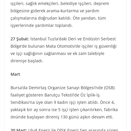
işçileri, sağlık emekçileri, belediye işçileri, deprem
bölgesine giderek arama-kurtarma ve yardım
çalışmalarına doğrudan katıldı. Öte yandan, tüm
işyerlerinde yardımlar toplandı.
27 Şubat:
İstanbul Tuzla’daki Deri ve Endüstri Serbest
Bölge’de bulunan Mata Otomotiv’de işçiler iş güvenliği
ve işçi sağlığının sağlanması ve ek zam talebiyle
direnişe başladı.
Mart
Bursa’da Demirtaş Organize Sanayi Bölgesi’nde (OSB)
faaliyet gösteren Barutçu Tekstil’de Öz İplik-İş
Sendikası’na üye olan 9 kadın işçi işten atıldı. Önce 4,
yaklaşık bir ay sonra ise 5 işçi işten çıkarılırken, fabrika
önünde başlayan direniş 130 günü aşkın devam etti.
30 Mart:
Uluğ Enerji ile DİSK Enerji Sen arasında süren