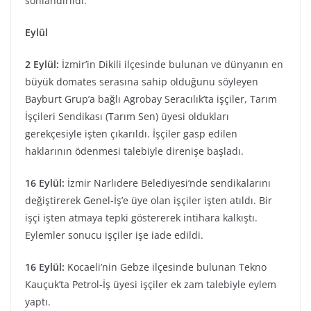
sonlandırıldı.
Eylül
2 Eylül:
İzmir’in Dikili ilçesinde bulunan ve dünyanın en
büyük domates serasına sahip olduğunu söyleyen
Bayburt Grup’a bağlı Agrobay Seracılık’ta işçiler, Tarım
İşçileri Sendikası (Tarım Sen) üyesi oldukları
gerekçesiyle işten çıkarıldı. İşçiler gasp edilen
haklarının ödenmesi talebiyle direnişe başladı.
16 Eylül:
İzmir Narlıdere Belediyesi’nde sendikalarını
değiştirerek Genel-İş’e üye olan işçiler işten atıldı. Bir
işçi işten atmaya tepki göstererek intihara kalkıştı.
Eylemler sonucu işçiler işe iade edildi.
16 Eylül:
Kocaeli’nin Gebze ilçesinde bulunan Tekno
Kauçuk’ta Petrol-İş üyesi işçiler ek zam talebiyle eylem
yaptı.