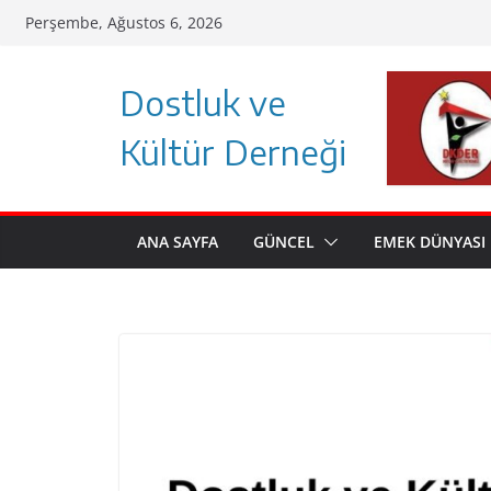
Skip
Perşembe, Ağustos 6, 2026
to
content
Dostluk ve
Kültür Derneği
ANA SAYFA
GÜNCEL
EMEK DÜNYASI