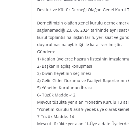
Dostluk ve Kültür Derneği Olağan Genel Kurul 
Derneğimizin olağan genel kurulu dernek merkez
sağlanamadığı 23. 06. 2024 tarihinde aynı saat
kurul toplantısına ilişkin tarih, yer, saat ve gün
duyurulmasına oybirliği ile karar verilmiştir.
Gündem:
1) Katılan üyelerce hazırun listesinin imzalanm
2) Başkanın açılış konuşması
3) Divan heyetinin seçilmesi
4) Gelir-Gider Durumu ve Faaliyet Raporlarını
5) Yönetim Kurulunun İbrası
6- Tüzük Madde -12
Mevcut tüzükte yer alan “Yönetim Kurulu 13 asil
“Yönetim Kurulu 9 asil 9 yedek üye olarak Genel 
7-Tüzük Madde: 14
Mevcut tüzükte yer alan “1-Üye aidatı: Üyelerden g