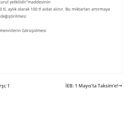
urul yetkilidir”maddesinin
 tl, aylık olarak 100 tl aidat alınır. Bu miktarları artırmaya
 değiştirilmesi
 Temennilerin Görüşülmesi
şı; 1
İEB: 1 Mayıs’ta Taksim’e!