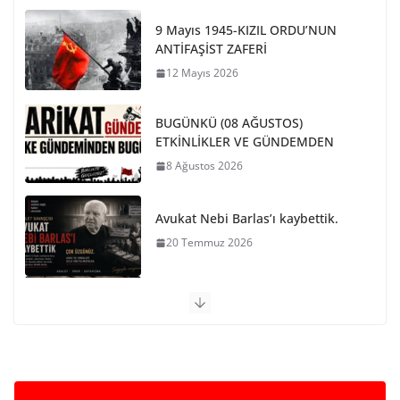
9 Mayıs 1945-KIZIL ORDU’NUN
ANTİFAŞİST ZAFERİ
12 Mayıs 2026
BUGÜNKÜ (08 AĞUSTOS)
ETKİNLİKLER VE GÜNDEMDEN
8 Ağustos 2026
Avukat Nebi Barlas’ı kaybettik.
20 Temmuz 2026
PARİS KOMÜNÜ SON BARİKAT
29 Mayıs 2026
NATO VE EMPERYALİST SAVAŞA
KARŞI BİRLEŞELİM